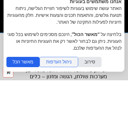
אנחנו משתמשים בעוגיות
בשליחת הטופס אתם מאשרים את
מדיניות הפרטיות
של האתר.
האתר עושה שימוש בעוגיות לשיפור חוויית הגלישה, ניתוח
תנועת גולשים, והתאמת תכנים והצעות אישיות. חלק מהעוגיות
חיוניות לפעילות התקינה של האתר.
בלחיצה על
“מאשר הכול”
, הינכם מסכימים לשימוש בכל סוגי
העוגיות. ניתן גם לבחור לאשר רק את העוגיות החיוניות או

לנהל את ההעדפות שלכם.
חברת הוטל סרוויס ח.ד.ש בע"מ אשר
סירוב
ניהול העדפות
מאשר הכל
נוסדה בשנת 2000 מתמחה ביבוא
ושיווק כלי אוכל לחדרי אוכל מוסדיים,
ההז
מערכות שולחן, הגשה ומזנון – כלים
למטבח המקצועי של חדרי אוכל
שלך
ומטבחים בבתי מלון, אולמות, מסעדות,
בתי קפה, ברים, חדרי אוכל לעובדים,
חברות קייטרינג, השכרת ציוד וכדומה.
עכשיו שולחים אליכם עד לבית סט
צלחות, כוסות, ספלים, כלי הגשה, כלי
זכוכית, כוסות יין, סכו"ם, תבניות אפיה
ועוד.