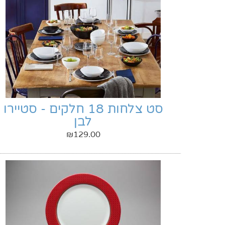
סט צלחות 18 חלקים - סטיירו
לבן
₪
129.00