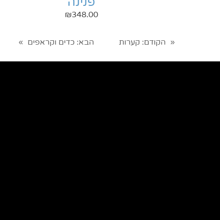
פנינה
₪
348.00
הקודם
: קערות
הבא
: כדים וקראפים
»
«