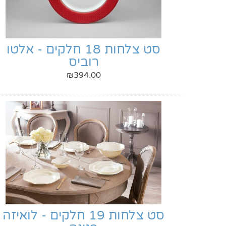
סט צלחות 18 חלקים - אלטו
רוביס
₪
394.00
סט צלחות 19 חלקים - לואיזה